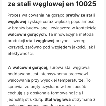
ze stali węglowej en 10025
Proces walcowania na gorąco
prętów ze stali
węglowej
zyskuje coraz większą popularność
w branży budowlanej, zwłaszcza w kontekście
walcowni gorących
. Ta innowacyjna metoda
produkcji
stali węglowej
przynosi szereg
korzyści, zarówno pod względem jakości, jak i
efektywności.
W
walcowni gorącej
, surowa stal węglowa
poddawana jest intensywnemu procesowi
walcowania przy wysokiej temperaturze. To
sprawia, że pręty uzyskane w ten sposób
cechują się doskonałą formowalnością i
jednolitą strukturą.
Stal węglowa
otrzymana z
walcowni gorącej znajduje szerokie