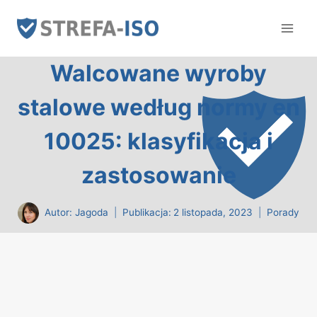
Przejdź
do
treści
Walcowane wyroby
stalowe według normy en
10025: klasyfikacja i
zastosowanie
Autor:
Jagoda
Publikacja:
2 listopada, 2023
Porady