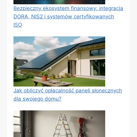
Bezpieczny ekosystem finansowy: integracja
DORA, NIS2 i systemów certyfikowanych
ISO
Jak obliczyć opłacalność paneli słonecznych
dla swojego domu?