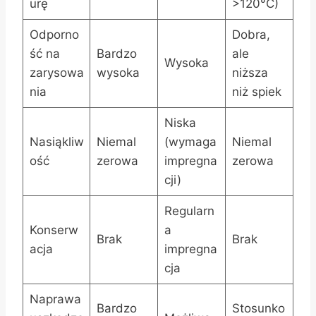
urę
>120°C)
Odporno
Dobra,
ść na
Bardzo
ale
Wysoka
zarysowa
wysoka
niższa
nia
niż spiek
Niska
Nasiąkliw
Niemal
(wymaga
Niemal
ość
zerowa
impregna
zerowa
cji)
Regularn
Konserw
a
Brak
Brak
acja
impregna
cja
Naprawa
Bardzo
Stosunko