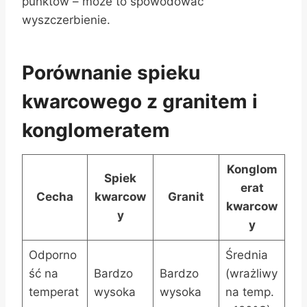
punktów – może to spowodować
wyszczerbienie.
Porównanie spieku
kwarcowego z granitem i
konglomeratem
Konglom
Spiek
erat
Cecha
kwarcow
Granit
kwarcow
y
y
Odporno
Średnia
ść na
Bardzo
Bardzo
(wrażliwy
temperat
wysoka
wysoka
na temp.