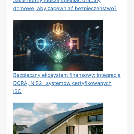
Jakie normy muszą spełniać drabiny
domowe, aby zapewniać bezpieczeństwo?
Bezpieczny ekosystem finansowy: integracja
DORA, NIS2 i systemów certyfikowanych
ISO