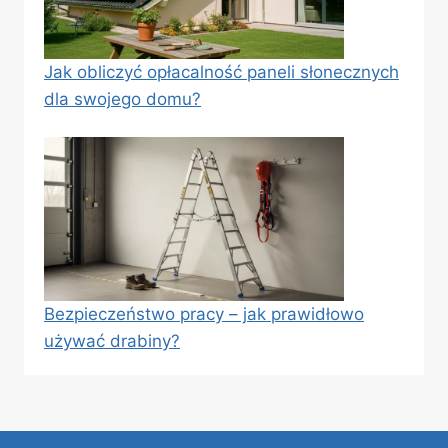
Jak obliczyć opłacalność paneli słonecznych
dla swojego domu?
Bezpieczeństwo pracy – jak prawidłowo
używać drabiny?