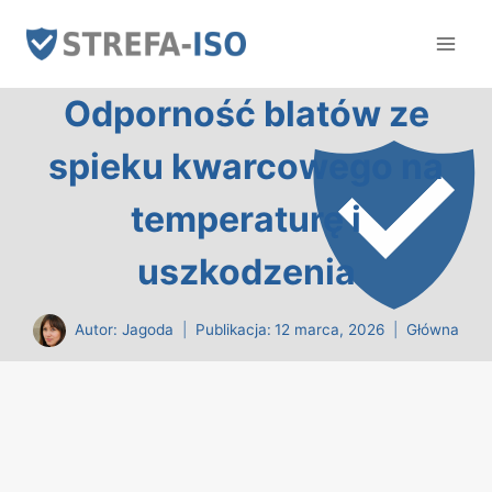
Przejdź
do
treści
Odporność blatów ze
spieku kwarcowego na
temperaturę i
uszkodzenia
Autor:
Jagoda
Publikacja:
12 marca, 2026
Główna