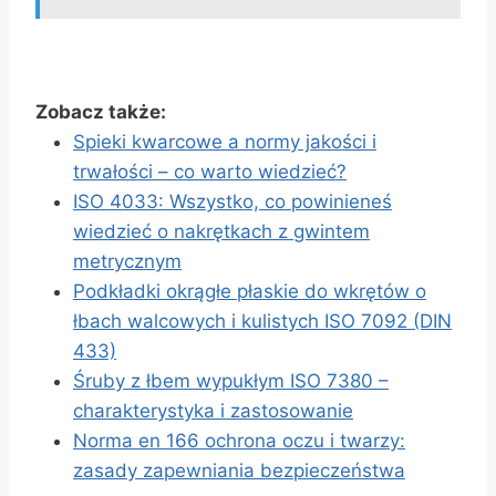
Zobacz także:
Spieki kwarcowe a normy jakości i
trwałości – co warto wiedzieć?
ISO 4033: Wszystko, co powinieneś
wiedzieć o nakrętkach z gwintem
metrycznym
Podkładki okrągłe płaskie do wkrętów o
łbach walcowych i kulistych ISO 7092 (DIN
433)
Śruby z łbem wypukłym ISO 7380 –
charakterystyka i zastosowanie
Norma en 166 ochrona oczu i twarzy:
zasady zapewniania bezpieczeństwa