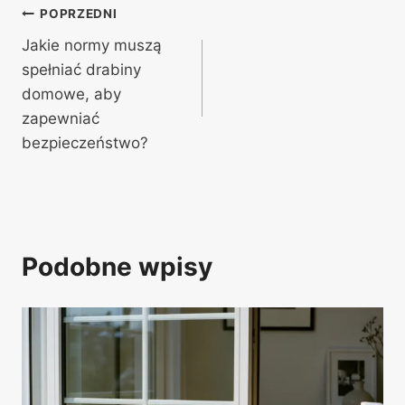
Nawigacja
POPRZEDNI
Jakie normy muszą
wpisu
spełniać drabiny
domowe, aby
zapewniać
bezpieczeństwo?
Podobne wpisy