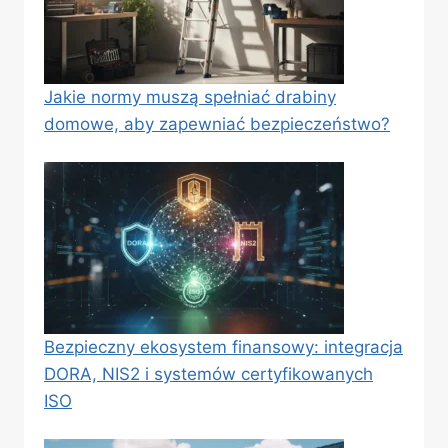
Jakie normy muszą spełniać drabiny
domowe, aby zapewniać bezpieczeństwo?
Bezpieczny ekosystem finansowy: integracja
DORA, NIS2 i systemów certyfikowanych
ISO