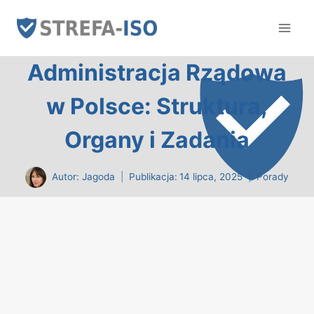
Przejdź
do
treści
Administracja Rządowa
w Polsce: Struktura,
Organy i Zadania
Autor:
Jagoda
Publikacja:
14 lipca, 2025
Porady