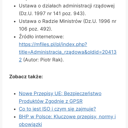
Ustawa o działach administracji rządowej
(Dz.U. 1997 nr 141 poz. 943).
Ustawa o Radzie Ministrów (Dz.U. 1996 nr
106 poz. 492).
Źródło internetowe:
https://mfiles.pl/pl/index.php?
title=Administracja_rządowa&oldid=20413
2
(Autor: Piotr Rak).
Zobacz także:
Nowe Przepisy UE: Bezpieczeństwo
Produktów Zgodnie z GPSR
Co to jest ISO i czym się zajmuje?
BHP w Polsce: Kluczowe przepisy, normy i
obowiązki