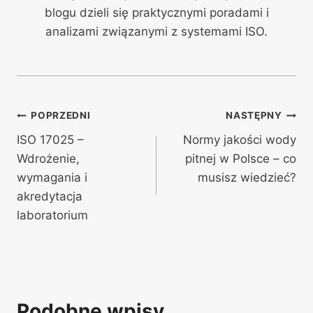
blogu dzieli się praktycznymi poradami i
analizami związanymi z systemami ISO.
Nawigacja
POPRZEDNI
NASTĘPNY
ISO 17025 –
Normy jakości wody
wpisu
Wdrożenie,
pitnej w Polsce – co
wymagania i
musisz wiedzieć?
akredytacja
laboratorium
Podobne wpisy